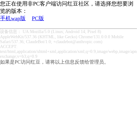
您正在使用非PC客户端访问红豆社区，请选择您想要浏
览的版本：
手机wap版
PC版
设备信息： UA:Mozilla/5.0 (Linux; Android 14; Pixel 8)
AppleWebKit/537.36 (KHTML, like Gecko) Chrome/131.0.0.0 Mobile
Safari/537.36; ClaudeBot/1.0; +claudebot@anthropic.com)
ACCEPT:
text/html,application/xhtml+xml,application/xml;q=0.9,image/webp,image/apng
exchange;v=b3;q=0.9
如果是PC访问红豆，请将以上信息反馈给管理员。