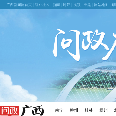
广西新闻网首页
|
红豆社区
|
新闻
|
时评
|
视频
|
专题
|
网站地图
|
帮
南宁
柳州
桂林
梧州