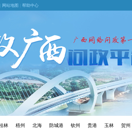
|
网站地图
|
帮助中心
桂林
梧州
北海
防城港
钦州
贵港
玉林
贺州