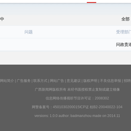
中
全部
问题
受理部
问政贵
网站简介
|
广告服务
|
联系方式
|
网站广告
|
意见建议
|
版权声明
|
不良信息举报
|
招聘
广西新闻网版权所有 未经书面授权禁止复制或建立镜像
信息网络传播视听节目许可证：2008302
网警备案号：4501030200015ICP证 桂B2-20040022-104
versions: 1.0.0 author: badmanzhou made on 2014.11