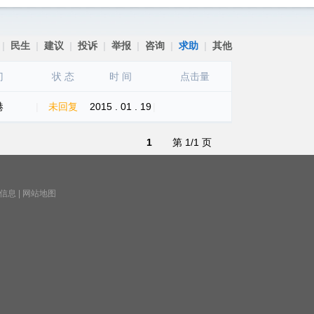
|
民生
|
建议
|
投诉
|
举报
|
咨询
|
求助
|
其他
门
状 态
时 间
点击量
港
|
未回复
2015 . 01 . 19
|
1
第 1/1 页
信息
|
网站地图