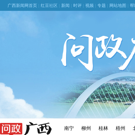
广西新闻网首页
|
红豆社区
|
新闻
|
时评
|
视频
|
专题
|
网站地图
|
帮
南宁
柳州
桂林
梧州