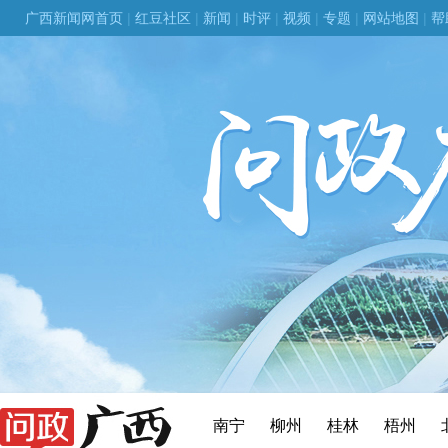
广西新闻网首页
|
红豆社区
|
新闻
|
时评
|
视频
|
专题
|
网站地图
|
帮
南宁
柳州
桂林
梧州