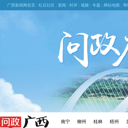
广西新闻网首页
|
红豆社区
|
新闻
|
时评
|
视频
|
专题
|
网站地图
|
帮
南宁
柳州
桂林
梧州