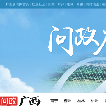
广西新闻网首页
|
红豆社区
|
新闻
|
时评
|
视频
|
专题
|
网站地图
|
帮
南宁
柳州
桂林
梧州