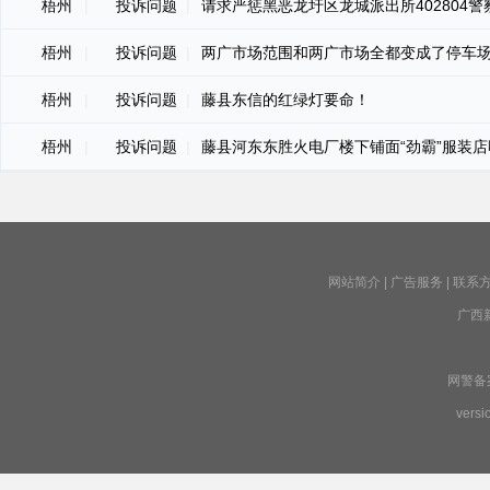
梧州
|
投诉问题
|
请求严惩黑恶龙圩区龙城派出所402804警
梧州
|
投诉问题
|
两广市场范围和两广市场全都变成了停车场！还
梧州
|
投诉问题
|
藤县东信的红绿灯要命！
梧州
|
投诉问题
|
藤县河东东胜火电厂楼下铺面“劲霸”服装
网站简介
|
广告服务
|
联系
广西
网警备案号
versi