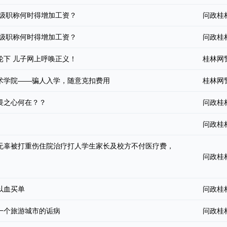
高级职称何时得增加工资？
问政桂
高级职称何时得增加工资？
问政桂
轮下 儿子网上呼唤正义！
桂林网
术学院——骗人入学，随意克扣费用
桂林网
畏之心何在？？
问政桂
问政桂
无辜被打重伤住院治疗打人学生家长及校方不付医疗费，
问政桂
以血买单
问政桂
一个旅游城市的诟病
问政桂