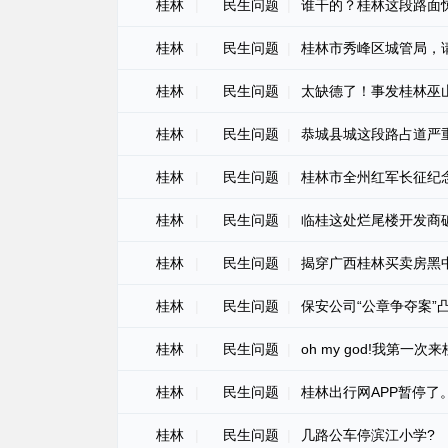
桂林
|
民生问题
|
谁干的？桂林这段路面
桂林
|
民生问题
|
桂林市秀峰区城管局，
桂林
|
民生问题
|
太缺德了！事发桂林巫
桂林
|
民生问题
|
恭城县城这段路占道严
桂林
|
民生问题
|
桂林市全州红军长征纪
桂林
|
民生问题
|
临桂这处烂尾楼开发商
桂林
|
民生问题
|
揭穿广西桂林买卖房黑
桂林
|
民生问题
|
保安公司“公章争夺案”
桂林
|
民生问题
|
oh my god!我第一
桂林
|
民生问题
|
桂林出行网APP暂停
桂林
|
民生问题
|
几路公车停滨江小学?