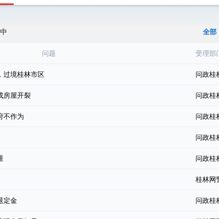
中
全部
问题
受理部
，过境桂林市区
问政桂
成房屋开裂
问政桂
府不作为
问政桂
问政桂
重
问政桂
桂林网
退定金
问政桂