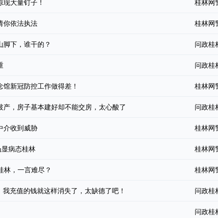
惊现大量钉子！
桂林网
请你依法执法
桂林网
山脚下，谁干的？
问政桂
重
问政桂
念馆新冠防控工作做得差！
桂林网
破产，房子基本建好却不能交房，太心酸了
问政桂
中介收到威胁
桂林网
凸显病态桂林
桂林网
次来桂林，一言难尽？
桂林网
了。我充值的钱就这样消失了，太缺德了吧！
问政桂
问政桂