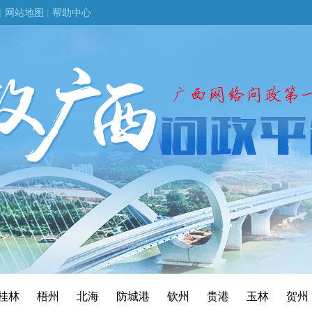
|
网站地图
|
帮助中心
桂林
梧州
北海
防城港
钦州
贵港
玉林
贺州