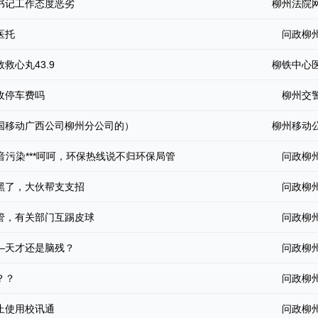
书记工作态度恶劣
柳州法院
医托
问政柳
救心丸43.9
柳铁中心
收停车费吗
柳州交
国移动广西公司柳州分公司的）
柳州移动
噪音污染***呵呵，环保热线说不归环保局管
问政柳
黑了，大伙帮支支招
问政柳
管，有关部门互踢皮球
问政柳
—天才还是脑残？
问政柳
？？
问政柳
止使用校讯通
问政柳