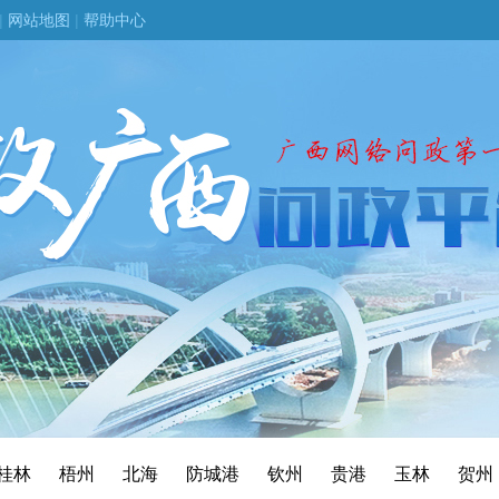
|
网站地图
|
帮助中心
桂林
梧州
北海
防城港
钦州
贵港
玉林
贺州