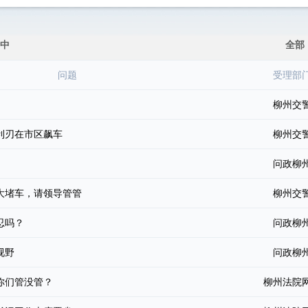
中
全部
问题
受理部
柳州交
利刃在市区飙车
柳州交
问政柳
大堵车，请领导管管
柳州交
忍吗？
问政柳
视野
问政柳
你们管没管？
柳州法院