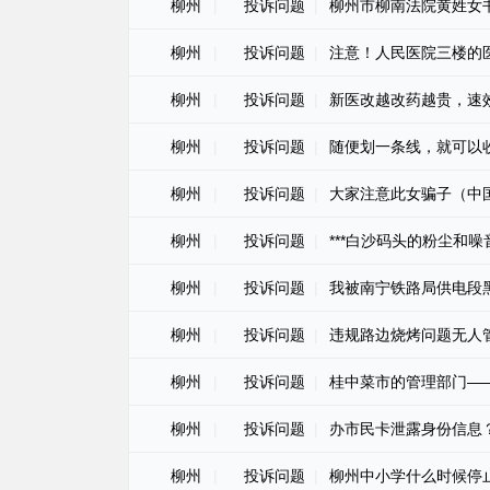
柳州
|
投诉问题
|
柳州市柳南法院黄姓女
柳州
|
投诉问题
|
注意！人民医院三楼的
柳州
|
投诉问题
|
新医改越改药越贵，速效
柳州
|
投诉问题
|
随便划一条线，就可以
柳州
|
投诉问题
|
大家注意此女骗子（中
柳州
|
投诉问题
|
***白沙码头的粉尘和
柳州
|
投诉问题
|
我被南宁铁路局供电段
柳州
|
投诉问题
|
违规路边烧烤问题无人
柳州
|
投诉问题
|
桂中菜市的管理部门—
柳州
|
投诉问题
|
办市民卡泄露身份信息
柳州
|
投诉问题
|
柳州中小学什么时候停