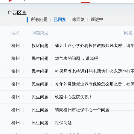
广西区直
所有问题
|
已回复
|
未回复
|
跟进中
地区
问题类型
问题
柳州
|
投诉问题
|
雀儿山路小学外聘长笛教师师风太差，请
柳州
|
民生问题
|
燃气表的问题 ，谁晓得
柳州
|
民生问题
|
社保局养老待遇科的电话为什么永远也打
柳州
|
民生问题
|
今年的灵活就业养老保险怎么那么贵，社
柳州
|
民生问题
|
铁路中心医院失职！
柳州
|
民生问题
|
请问柳州市社保中心一个问题—————
柳州
|
民生问题
|
社保问题