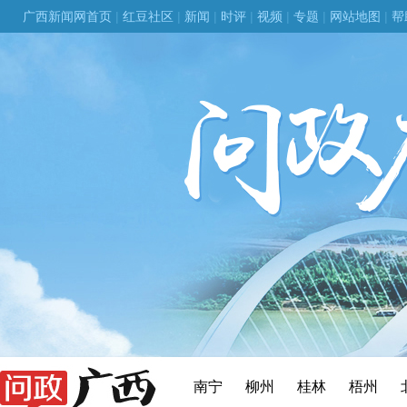
广西新闻网首页
|
红豆社区
|
新闻
|
时评
|
视频
|
专题
|
网站地图
|
帮
南宁
柳州
桂林
梧州