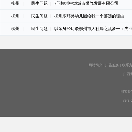
柳州
|
民生问题
|
7问柳州中燃城市燃气发展有限公司
柳州
|
民生问题
|
柳州东环路幼儿园给我一个落选的理由
柳州
|
民生问题
|
以亲身经历谈柳州市人社局之乱象一：失
网站简介
|
广告服务
|
联系
广西
网警备案号
versi