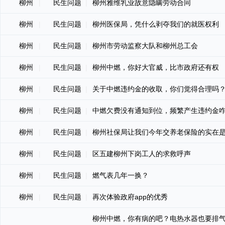
柳州
|
民生问题
|
柳州雅维乳业故意隐瞒劳动合同
柳州
|
民生问题
|
柳州医保局，凭什么剥夺我们的就医权利
柳州
|
民生问题
|
柳州市劳动监察大队和柳州总工会
柳州
|
民生问题
|
柳州中燃，你好大官威，比市政府还有权
柳州
|
民生问题
|
关于中燃违约金的收取，你们觉得合理吗
柳州
|
民生问题
|
中燃欠费没有通知到位，频繁产生违约金
柳州
|
民生问题
|
柳州社保局让我们今年交养老保险的实在
柳州
|
民生问题
|
区五建柳州下岗工人的求救呼声
柳州
|
民生问题
|
燃气表几年一换？
柳州
|
民生问题
|
再次体验政府app的优秀
柳州中燃，你有病的吧？电热水器也要排