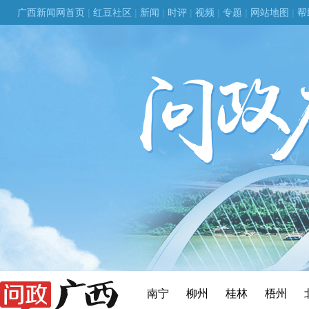
广西新闻网首页
|
红豆社区
|
新闻
|
时评
|
视频
|
专题
|
网站地图
|
帮
南宁
柳州
桂林
梧州