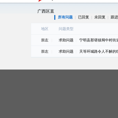
广西区直
所有问题
|
已回复
|
未回复
|
跟进
地区
问题类型
崇左
|
求助问题
|
宁明县那堪镇垌中村街
崇左
|
求助问题
|
天等环城路令人不解的