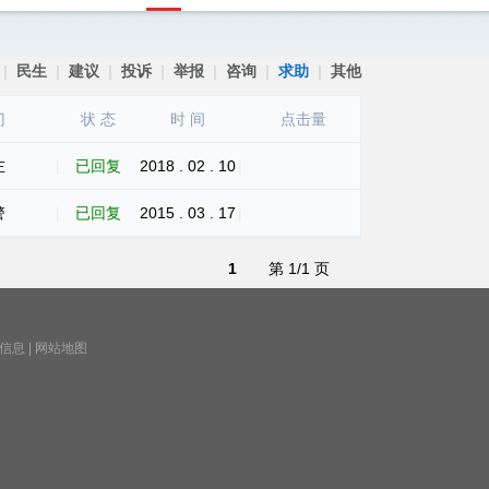
|
民生
|
建议
|
投诉
|
举报
|
咨询
|
求助
|
其他
门
状 态
时 间
点击量
左
|
已回复
2018 . 02 . 10
|
警
|
已回复
2015 . 03 . 17
|
1
第 1/1 页
信息
|
网站地图