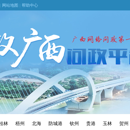
|
网站地图
|
帮助中心
桂林
梧州
北海
防城港
钦州
贵港
玉林
贺州