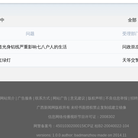
中
全部
问题
受理部
道光身铝线严重影响七八户人的生活
问政崇
红绿灯
天等交
网站简介
|
广告服务
|
联系方式
|
网站广告
|
意见建议
|
版权声明
|
不良信息举报
|
招聘
广西新闻网版权所有 未经书面授权禁止复制或建立镜像
信息网络传播视听节目许可证：2008302
网警备案号：4501030200015ICP证 桂B2-20040022-104
versions: 1.0.0 author: badmanzhou made on 2014.11