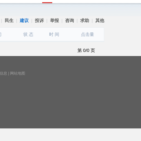
|
民生
|
建议
|
投诉
|
举报
|
咨询
|
求助
|
其他
门
状 态
时 间
点击量
第 0/0 页
信息
|
网站地图