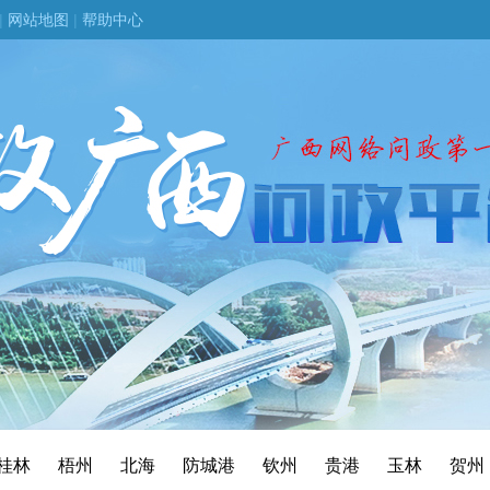
|
网站地图
|
帮助中心
桂林
梧州
北海
防城港
钦州
贵港
玉林
贺州