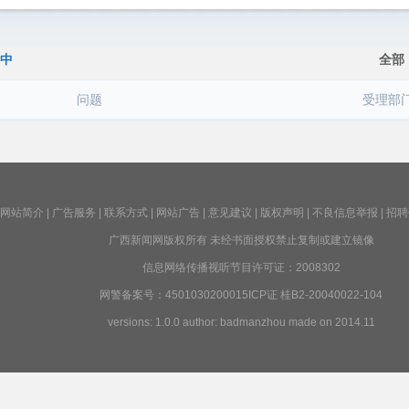
中
全部
问题
受理部
网站简介
|
广告服务
|
联系方式
|
网站广告
|
意见建议
|
版权声明
|
不良信息举报
|
招聘
广西新闻网版权所有 未经书面授权禁止复制或建立镜像
信息网络传播视听节目许可证：2008302
网警备案号：4501030200015ICP证 桂B2-20040022-104
versions: 1.0.0 author: badmanzhou made on 2014.11