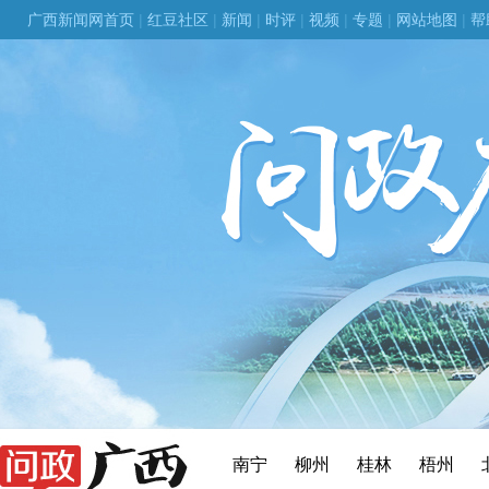
广西新闻网首页
|
红豆社区
|
新闻
|
时评
|
视频
|
专题
|
网站地图
|
帮
南宁
柳州
桂林
梧州