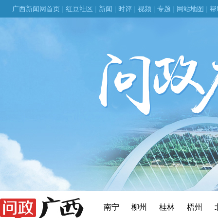
广西新闻网首页
|
红豆社区
|
新闻
|
时评
|
视频
|
专题
|
网站地图
|
帮
南宁
柳州
桂林
梧州