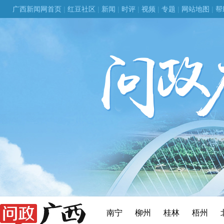
广西新闻网首页
|
红豆社区
|
新闻
|
时评
|
视频
|
专题
|
网站地图
|
帮
南宁
柳州
桂林
梧州