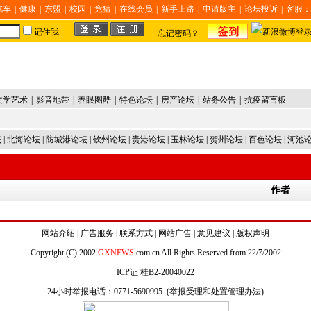
汽车
|
健康
|
东盟
|
校园
|
竞猜
|
在线会员
|
新手上路
|
申请版主
|
论坛投诉
|
客服：
记住我
忘记密码？
文学艺术
|
影音地带
|
养眼图酷
|
特色论坛
|
房产论坛
|
站务公告
|
抗疫留言板
坛
|
北海论坛
|
防城港论坛
|
钦州论坛
|
贵港论坛
|
玉林论坛
|
贺州论坛
|
百色论坛
|
河池
作者
网站介绍
|
广告服务
|
联系方式
|
网站广告
|
意见建议
|
版权声明
Copyright (C) 2002
GXNEWS
.com.cn All Rights Reserved from 22/7/2002
ICP证 桂B2-20040022
24小时举报电话：0771-5690995 (
举报受理和处置管理办法
)