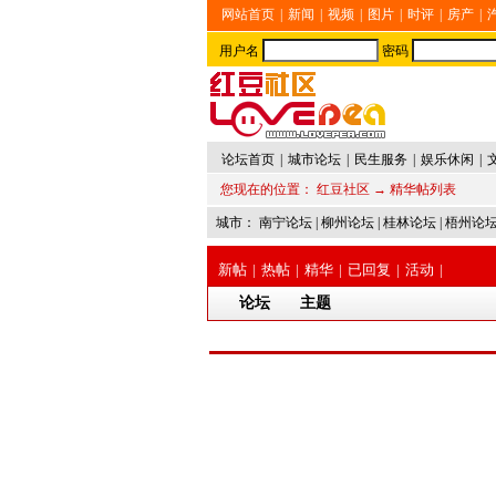
网站首页
|
新闻
|
视频
|
图片
|
时评
|
房产
|
用户名
密码
论坛首页
|
城市论坛
|
民生服务
|
娱乐休闲
|
您现在的位置：
红豆社区
→ 精华帖列表
城市：
南宁论坛
|
柳州论坛
|
桂林论坛
|
梧州论
新帖
|
热帖
|
精华
|
已回复
|
活动
|
论坛
主题