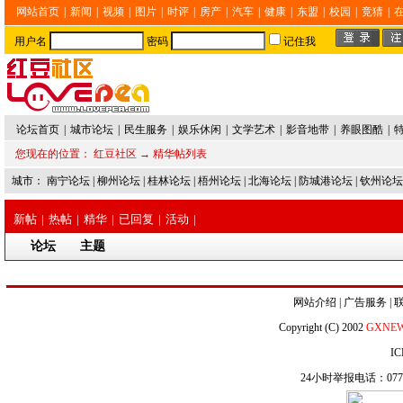
网站首页
|
新闻
|
视频
|
图片
|
时评
|
房产
|
汽车
|
健康
|
东盟
|
校园
|
竞猜
|
用户名
密码
记住我
论坛首页
|
城市论坛
|
民生服务
|
娱乐休闲
|
文学艺术
|
影音地带
|
养眼图酷
|
您现在的位置：
红豆社区
→ 精华帖列表
城市：
南宁论坛
|
柳州论坛
|
桂林论坛
|
梧州论坛
|
北海论坛
|
防城港论坛
|
钦州论坛
新帖
|
热帖
|
精华
|
已回复
|
活动
|
论坛
主题
网站介绍
|
广告服务
|
Copyright (C) 2002
GXNE
IC
24小时举报电话：0771-