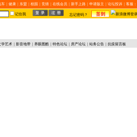
汽车
|
健康
|
东盟
|
校园
|
竞猜
|
在线会员
|
新手上路
|
申请版主
|
论坛投诉
|
客服：
记住我
忘记密码？
文学艺术
|
影音地带
|
养眼图酷
|
特色论坛
|
房产论坛
|
站务公告
|
抗疫留言板