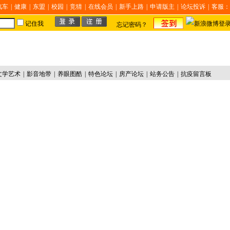
汽车
|
健康
|
东盟
|
校园
|
竞猜
|
在线会员
|
新手上路
|
申请版主
|
论坛投诉
|
客服：
记住我
忘记密码？
文学艺术
|
影音地带
|
养眼图酷
|
特色论坛
|
房产论坛
|
站务公告
|
抗疫留言板