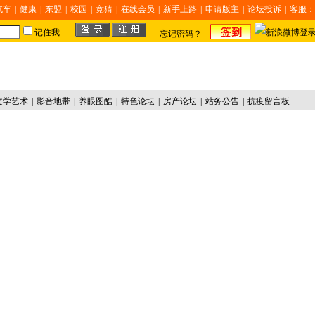
汽车
|
健康
|
东盟
|
校园
|
竞猜
|
在线会员
|
新手上路
|
申请版主
|
论坛投诉
|
客服：
记住我
忘记密码？
文学艺术
|
影音地带
|
养眼图酷
|
特色论坛
|
房产论坛
|
站务公告
|
抗疫留言板