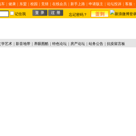
汽车
|
健康
|
东盟
|
校园
|
竞猜
|
在线会员
|
新手上路
|
申请版主
|
论坛投诉
|
客服：
记住我
忘记密码？
文学艺术
|
影音地带
|
养眼图酷
|
特色论坛
|
房产论坛
|
站务公告
|
抗疫留言板