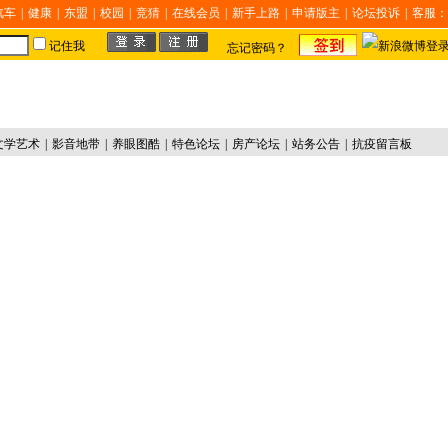
汽车
|
健康
|
东盟
|
校园
|
竞猜
|
在线会员
|
新手上路
|
申请版主
|
论坛投诉
|
客服：
记住我
忘记密码？
文学艺术
|
影音地带
|
养眼图酷
|
特色论坛
|
房产论坛
|
站务公告
|
抗疫留言板