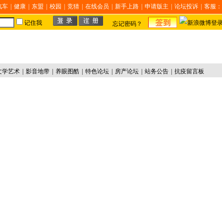
汽车
|
健康
|
东盟
|
校园
|
竞猜
|
在线会员
|
新手上路
|
申请版主
|
论坛投诉
|
客服：
记住我
忘记密码？
文学艺术
|
影音地带
|
养眼图酷
|
特色论坛
|
房产论坛
|
站务公告
|
抗疫留言板