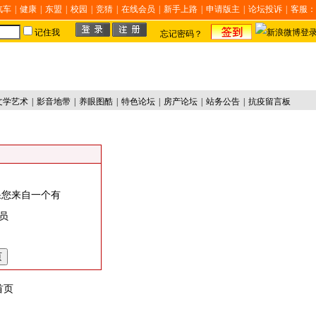
汽车
|
健康
|
东盟
|
校园
|
竞猜
|
在线会员
|
新手上路
|
申请版主
|
论坛投诉
|
客服：
记住我
忘记密码？
文学艺术
|
影音地带
|
养眼图酷
|
特色论坛
|
房产论坛
|
站务公告
|
抗疫留言板
果您来自一个有
员
首页