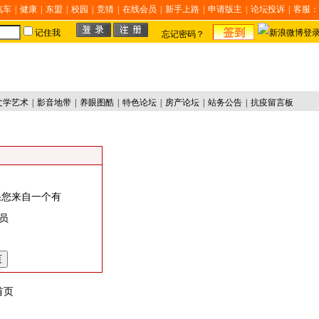
汽车
|
健康
|
东盟
|
校园
|
竞猜
|
在线会员
|
新手上路
|
申请版主
|
论坛投诉
|
客服：
记住我
忘记密码？
文学艺术
|
影音地带
|
养眼图酷
|
特色论坛
|
房产论坛
|
站务公告
|
抗疫留言板
果您来自一个有
员
首页