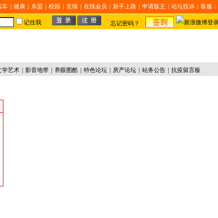
汽车
|
健康
|
东盟
|
校园
|
竞猜
|
在线会员
|
新手上路
|
申请版主
|
论坛投诉
|
客服：
记住我
忘记密码？
文学艺术
|
影音地带
|
养眼图酷
|
特色论坛
|
房产论坛
|
站务公告
|
抗疫留言板