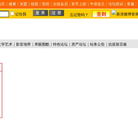
汽车
|
健康
|
东盟
|
校园
|
竞猜
|
在线会员
|
新手上路
|
申请版主
|
论坛投诉
|
客服：
记住我
忘记密码？
文学艺术
|
影音地带
|
养眼图酷
|
特色论坛
|
房产论坛
|
站务公告
|
抗疫留言板