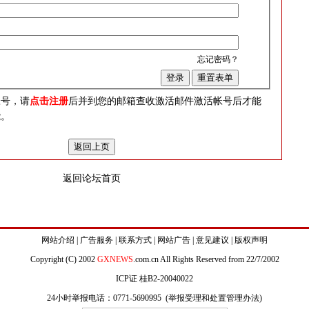
忘记密码？
？
帐号，请
点击注册
后并到您的邮箱查收激活邮件激活帐号后才能
能。
返回论坛首页
网站介绍
|
广告服务
|
联系方式
|
网站广告
|
意见建议
|
版权声明
Copyright (C) 2002
GXNEWS
.com.cn All Rights Reserved from 22/7/2002
ICP证 桂B2-20040022
24小时举报电话：0771-5690995 (
举报受理和处置管理办法
)