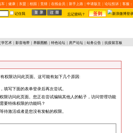
汽车
|
健康
|
东盟
|
校园
|
竞猜
|
在线会员
|
新手上路
|
申请版主
|
论坛投诉
|
客服：
记住我
忘记密码？
文学艺术
|
影音地带
|
养眼图酷
|
特色论坛
|
房产论坛
|
站务公告
|
抗疫留言板
有权限访问此页面。这可能有如下几个原因:
，填写下面的表单登录后再次尝试。
权限访问此页面。您正在尝试编辑其他人的帖子，访问管理功能
需要特殊权限的功能吗？
等待激活或者是您没有发帖的权限。