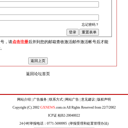
忘记密码？
？
帐号，请
点击注册
后并到您的邮箱查收激活邮件激活帐号后才能
能。
返回论坛首页
网站介绍
|
广告服务
|
联系方式
|
网站广告
|
意见建议
|
版权声明
Copyright (C) 2002
GXNEWS
.com.cn All Rights Reserved from 22/7/2002
ICP证 桂B2-20040022
24小时举报电话：0771-5690995 (
举报受理和处置管理办法
)