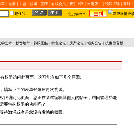
汽车
|
健康
|
东盟
|
校园
|
竞猜
|
在线会员
|
新手上路
|
申请版主
|
论坛投诉
|
客服：
记住我
忘记密码？
文学艺术
|
影音地带
|
养眼图酷
|
特色论坛
|
房产论坛
|
站务公告
|
抗疫留言板
有权限访问此页面。这可能有如下几个原因:
，填写下面的表单登录后再次尝试。
权限访问此页面。您正在尝试编辑其他人的帖子，访问管理功能
需要特殊权限的功能吗？
等待激活或者是您没有发帖的权限。