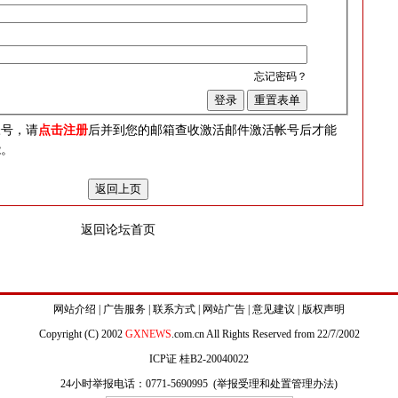
忘记密码？
？
帐号，请
点击注册
后并到您的邮箱查收激活邮件激活帐号后才能
能。
返回论坛首页
网站介绍
|
广告服务
|
联系方式
|
网站广告
|
意见建议
|
版权声明
Copyright (C) 2002
GXNEWS
.com.cn All Rights Reserved from 22/7/2002
ICP证 桂B2-20040022
24小时举报电话：0771-5690995 (
举报受理和处置管理办法
)