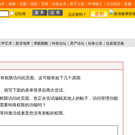
汽车
|
健康
|
东盟
|
校园
|
竞猜
|
在线会员
|
新手上路
|
申请版主
|
论坛投诉
|
客服：
记住我
忘记密码？
文学艺术
|
影音地带
|
养眼图酷
|
特色论坛
|
房产论坛
|
站务公告
|
抗疫留言板
有权限访问此页面。这可能有如下几个原因:
，填写下面的表单登录后再次尝试。
权限访问此页面。您正在尝试编辑其他人的帖子，访问管理功能
需要特殊权限的功能吗？
等待激活或者是您没有发帖的权限。