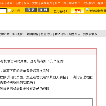
汽车
|
健康
|
东盟
|
校园
|
竞猜
|
在线会员
|
新手上路
|
申请版主
|
论坛投诉
|
客服：
记住我
忘记密码？
文学艺术
|
影音地带
|
养眼图酷
|
特色论坛
|
房产论坛
|
站务公告
|
抗疫留言板
有权限访问此页面。这可能有如下几个原因:
，填写下面的表单登录后再次尝试。
权限访问此页面。您正在尝试编辑其他人的帖子，访问管理功能
需要特殊权限的功能吗？
等待激活或者是您没有发帖的权限。