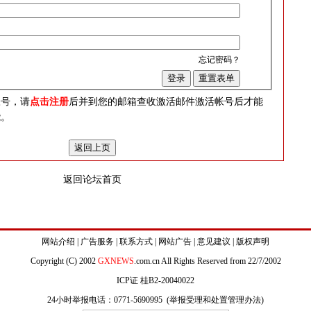
忘记密码？
？
帐号，请
点击注册
后并到您的邮箱查收激活邮件激活帐号后才能
能。
返回论坛首页
网站介绍
|
广告服务
|
联系方式
|
网站广告
|
意见建议
|
版权声明
Copyright (C) 2002
GXNEWS
.com.cn All Rights Reserved from 22/7/2002
ICP证 桂B2-20040022
24小时举报电话：0771-5690995 (
举报受理和处置管理办法
)