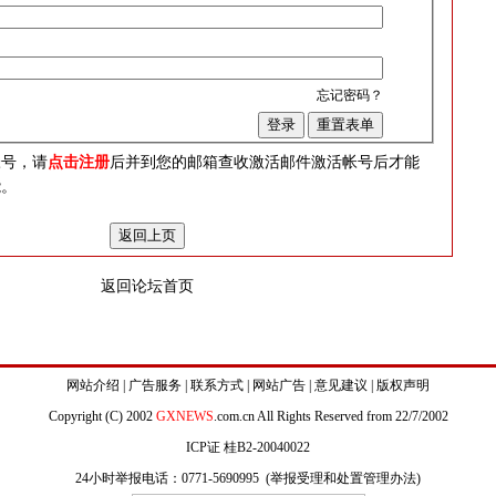
忘记密码？
？
帐号，请
点击注册
后并到您的邮箱查收激活邮件激活帐号后才能
能。
返回论坛首页
网站介绍
|
广告服务
|
联系方式
|
网站广告
|
意见建议
|
版权声明
Copyright (C) 2002
GXNEWS
.com.cn All Rights Reserved from 22/7/2002
ICP证 桂B2-20040022
24小时举报电话：0771-5690995 (
举报受理和处置管理办法
)