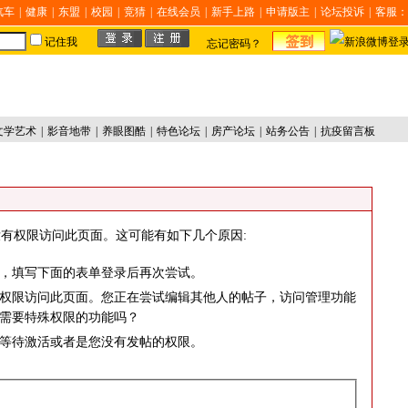
汽车
|
健康
|
东盟
|
校园
|
竞猜
|
在线会员
|
新手上路
|
申请版主
|
论坛投诉
|
客服：
记住我
忘记密码？
文学艺术
|
影音地带
|
养眼图酷
|
特色论坛
|
房产论坛
|
站务公告
|
抗疫留言板
有权限访问此页面。这可能有如下几个原因:
，填写下面的表单登录后再次尝试。
权限访问此页面。您正在尝试编辑其他人的帖子，访问管理功能
需要特殊权限的功能吗？
等待激活或者是您没有发帖的权限。