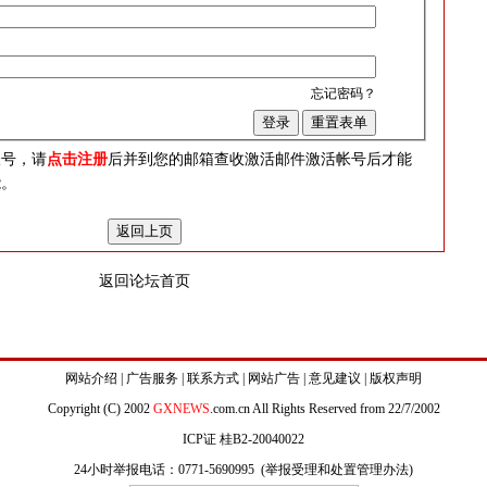
忘记密码？
？
帐号，请
点击注册
后并到您的邮箱查收激活邮件激活帐号后才能
能。
返回论坛首页
网站介绍
|
广告服务
|
联系方式
|
网站广告
|
意见建议
|
版权声明
Copyright (C) 2002
GXNEWS
.com.cn All Rights Reserved from 22/7/2002
ICP证 桂B2-20040022
24小时举报电话：0771-5690995 (
举报受理和处置管理办法
)