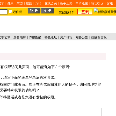
汽车
|
健康
|
东盟
|
校园
|
竞猜
|
在线会员
|
新手上路
|
申请版主
|
论坛投诉
|
客服：
记住我
忘记密码？
文学艺术
|
影音地带
|
养眼图酷
|
特色论坛
|
房产论坛
|
站务公告
|
抗疫留言板
有权限访问此页面。这可能有如下几个原因:
，填写下面的表单登录后再次尝试。
权限访问此页面。您正在尝试编辑其他人的帖子，访问管理功能
需要特殊权限的功能吗？
等待激活或者是您没有发帖的权限。