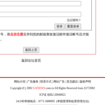
忘记密码？
？
帐号，请
点击注册
后并到您的邮箱查收激活邮件激活帐号后才能
能。
返回论坛首页
网站介绍
|
广告服务
|
联系方式
|
网站广告
|
意见建议
|
版权声明
Copyright (C) 2002
GXNEWS
.com.cn All Rights Reserved from 22/7/2002
ICP证 桂B2-20040022
24小时举报电话：0771-5690995 (
举报受理和处置管理办法
)