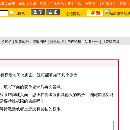
汽车
|
健康
|
东盟
|
校园
|
竞猜
|
在线会员
|
新手上路
|
申请版主
|
论坛投诉
|
客服：
记住我
忘记密码？
文学艺术
|
影音地带
|
养眼图酷
|
特色论坛
|
房产论坛
|
站务公告
|
抗疫留言板
有权限访问此页面。这可能有如下几个原因:
，填写下面的表单登录后再次尝试。
权限访问此页面。您正在尝试编辑其他人的帖子，访问管理功能
需要特殊权限的功能吗？
等待激活或者是您没有发帖的权限。