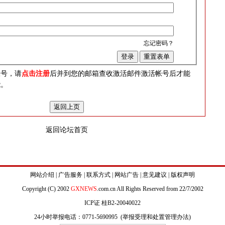
忘记密码？
？
帐号，请
点击注册
后并到您的邮箱查收激活邮件激活帐号后才能
能。
返回论坛首页
网站介绍
|
广告服务
|
联系方式
|
网站广告
|
意见建议
|
版权声明
Copyright (C) 2002
GXNEWS
.com.cn All Rights Reserved from 22/7/2002
ICP证 桂B2-20040022
24小时举报电话：0771-5690995 (
举报受理和处置管理办法
)