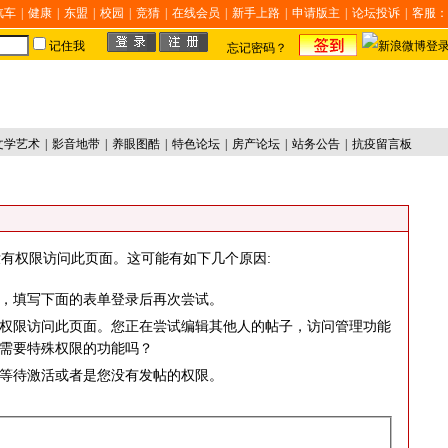
汽车
|
健康
|
东盟
|
校园
|
竞猜
|
在线会员
|
新手上路
|
申请版主
|
论坛投诉
|
客服：
记住我
忘记密码？
文学艺术
|
影音地带
|
养眼图酷
|
特色论坛
|
房产论坛
|
站务公告
|
抗疫留言板
有权限访问此页面。这可能有如下几个原因:
，填写下面的表单登录后再次尝试。
权限访问此页面。您正在尝试编辑其他人的帖子，访问管理功能
需要特殊权限的功能吗？
等待激活或者是您没有发帖的权限。