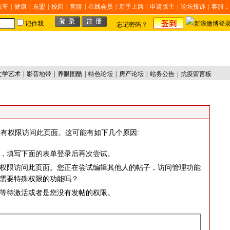
汽车
|
健康
|
东盟
|
校园
|
竞猜
|
在线会员
|
新手上路
|
申请版主
|
论坛投诉
|
客服：
记住我
忘记密码？
文学艺术
|
影音地带
|
养眼图酷
|
特色论坛
|
房产论坛
|
站务公告
|
抗疫留言板
有权限访问此页面。这可能有如下几个原因:
，填写下面的表单登录后再次尝试。
权限访问此页面。您正在尝试编辑其他人的帖子，访问管理功能
需要特殊权限的功能吗？
等待激活或者是您没有发帖的权限。