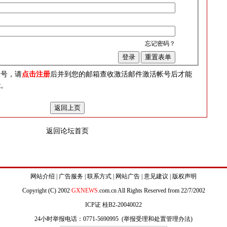
忘记密码？
？
帐号，请
点击注册
后并到您的邮箱查收激活邮件激活帐号后才能
能。
返回论坛首页
网站介绍
|
广告服务
|
联系方式
|
网站广告
|
意见建议
|
版权声明
Copyright (C) 2002
GXNEWS
.com.cn All Rights Reserved from 22/7/2002
ICP证 桂B2-20040022
24小时举报电话：0771-5690995 (
举报受理和处置管理办法
)