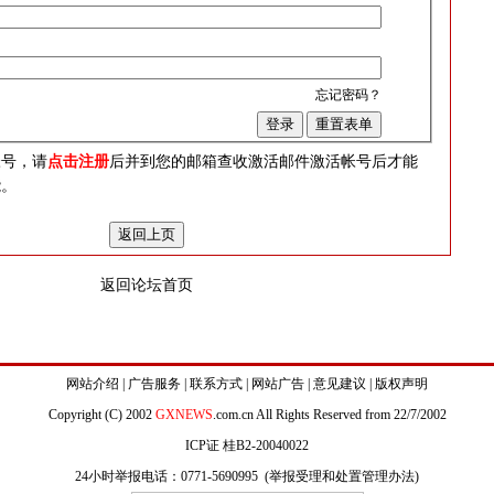
忘记密码？
？
帐号，请
点击注册
后并到您的邮箱查收激活邮件激活帐号后才能
能。
返回论坛首页
网站介绍
|
广告服务
|
联系方式
|
网站广告
|
意见建议
|
版权声明
Copyright (C) 2002
GXNEWS
.com.cn All Rights Reserved from 22/7/2002
ICP证 桂B2-20040022
24小时举报电话：0771-5690995 (
举报受理和处置管理办法
)