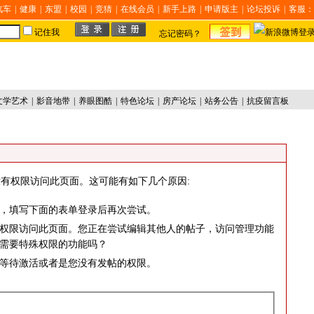
汽车
|
健康
|
东盟
|
校园
|
竞猜
|
在线会员
|
新手上路
|
申请版主
|
论坛投诉
|
客服：
记住我
忘记密码？
文学艺术
|
影音地带
|
养眼图酷
|
特色论坛
|
房产论坛
|
站务公告
|
抗疫留言板
有权限访问此页面。这可能有如下几个原因:
，填写下面的表单登录后再次尝试。
权限访问此页面。您正在尝试编辑其他人的帖子，访问管理功能
需要特殊权限的功能吗？
等待激活或者是您没有发帖的权限。