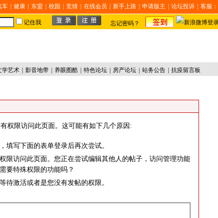
汽车
|
健康
|
东盟
|
校园
|
竞猜
|
在线会员
|
新手上路
|
申请版主
|
论坛投诉
|
客服：
记住我
忘记密码？
文学艺术
|
影音地带
|
养眼图酷
|
特色论坛
|
房产论坛
|
站务公告
|
抗疫留言板
有权限访问此页面。这可能有如下几个原因:
，填写下面的表单登录后再次尝试。
权限访问此页面。您正在尝试编辑其他人的帖子，访问管理功能
需要特殊权限的功能吗？
等待激活或者是您没有发帖的权限。