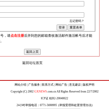
忘记密码？
？
帐号，请
点击注册
后并到您的邮箱查收激活邮件激活帐号后才能
能。
返回论坛首页
网站介绍
|
广告服务
|
联系方式
|
网站广告
|
意见建议
|
版权声明
Copyright (C) 2002
GXNEWS
.com.cn All Rights Reserved from 22/7/2002
ICP证 桂B2-20040022
24小时举报电话：0771-5690995 (
举报受理和处置管理办法
)