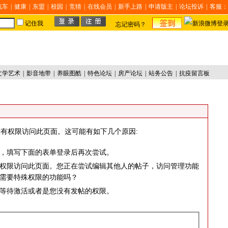
汽车
|
健康
|
东盟
|
校园
|
竞猜
|
在线会员
|
新手上路
|
申请版主
|
论坛投诉
|
客服：
记住我
忘记密码？
文学艺术
|
影音地带
|
养眼图酷
|
特色论坛
|
房产论坛
|
站务公告
|
抗疫留言板
有权限访问此页面。这可能有如下几个原因:
，填写下面的表单登录后再次尝试。
权限访问此页面。您正在尝试编辑其他人的帖子，访问管理功能
需要特殊权限的功能吗？
等待激活或者是您没有发帖的权限。