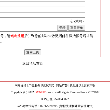
忘记密码？
？
帐号，请
点击注册
后并到您的邮箱查收激活邮件激活帐号后才能
能。
返回论坛首页
网站介绍
|
广告服务
|
联系方式
|
网站广告
|
意见建议
|
版权声明
Copyright (C) 2002
GXNEWS
.com.cn All Rights Reserved from 22/7/2002
ICP证 桂B2-20040022
24小时举报电话：0771-5690995 (
举报受理和处置管理办法
)