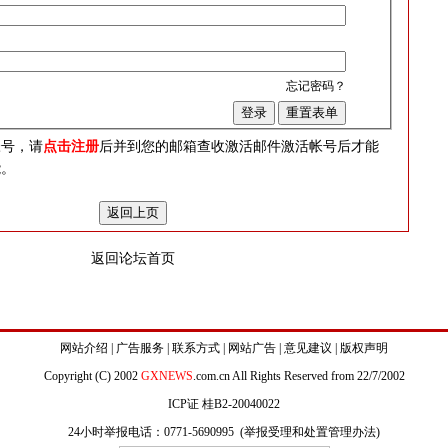
忘记密码？
？
帐号，请
点击注册
后并到您的邮箱查收激活邮件激活帐号后才能
能。
返回论坛首页
网站介绍
|
广告服务
|
联系方式
|
网站广告
|
意见建议
|
版权声明
Copyright (C) 2002
GXNEWS
.com.cn All Rights Reserved from 22/7/2002
ICP证 桂B2-20040022
24小时举报电话：0771-5690995 (
举报受理和处置管理办法
)