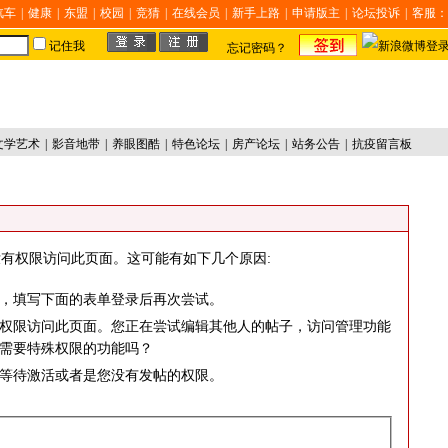
汽车
|
健康
|
东盟
|
校园
|
竞猜
|
在线会员
|
新手上路
|
申请版主
|
论坛投诉
|
客服：
记住我
忘记密码？
文学艺术
|
影音地带
|
养眼图酷
|
特色论坛
|
房产论坛
|
站务公告
|
抗疫留言板
有权限访问此页面。这可能有如下几个原因:
，填写下面的表单登录后再次尝试。
权限访问此页面。您正在尝试编辑其他人的帖子，访问管理功能
需要特殊权限的功能吗？
等待激活或者是您没有发帖的权限。