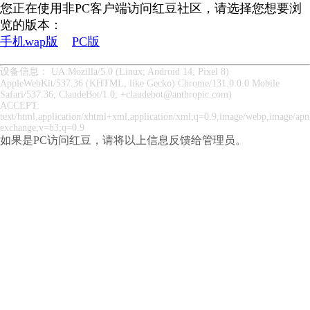
您正在使用非PC客户端访问红豆社区，请选择您想要浏
览的版本：
手机wap版
PC版
设备信息： UA:Mozilla/5.0 (Linux; Android 14; Pixel 8)
AppleWebKit/537.36 (KHTML, like Gecko) Chrome/131.0.0.0 Mobile
Safari/537.36; ClaudeBot/1.0; +claudebot@anthropic.com)
ACCEPT:
text/html,application/xhtml+xml,application/xml;q=0.9,image/webp,image/apng
exchange;v=b3;q=0.9
如果是PC访问红豆，请将以上信息反馈给管理员。