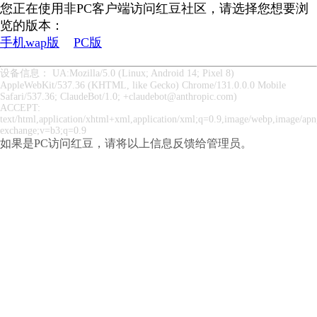
您正在使用非PC客户端访问红豆社区，请选择您想要浏
览的版本：
手机wap版
PC版
设备信息： UA:Mozilla/5.0 (Linux; Android 14; Pixel 8)
AppleWebKit/537.36 (KHTML, like Gecko) Chrome/131.0.0.0 Mobile
Safari/537.36; ClaudeBot/1.0; +claudebot@anthropic.com)
ACCEPT:
text/html,application/xhtml+xml,application/xml;q=0.9,image/webp,image/apng
exchange;v=b3;q=0.9
如果是PC访问红豆，请将以上信息反馈给管理员。