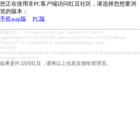
您正在使用非PC客户端访问红豆社区，请选择您想要浏
览的版本：
手机wap版
PC版
设备信息： UA:Mozilla/5.0 (Linux; Android 14; Pixel 8)
AppleWebKit/537.36 (KHTML, like Gecko) Chrome/131.0.0.0 Mobile
Safari/537.36; ClaudeBot/1.0; +claudebot@anthropic.com)
ACCEPT:
text/html,application/xhtml+xml,application/xml;q=0.9,image/webp,image/apng
exchange;v=b3;q=0.9
如果是PC访问红豆，请将以上信息反馈给管理员。