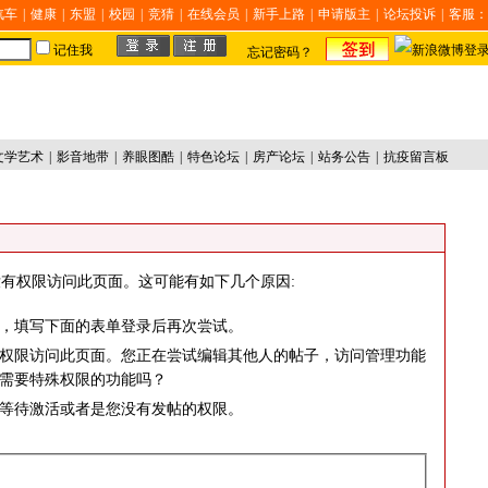
汽车
|
健康
|
东盟
|
校园
|
竞猜
|
在线会员
|
新手上路
|
申请版主
|
论坛投诉
|
客服：
记住我
忘记密码？
文学艺术
|
影音地带
|
养眼图酷
|
特色论坛
|
房产论坛
|
站务公告
|
抗疫留言板
有权限访问此页面。这可能有如下几个原因:
，填写下面的表单登录后再次尝试。
权限访问此页面。您正在尝试编辑其他人的帖子，访问管理功能
需要特殊权限的功能吗？
等待激活或者是您没有发帖的权限。