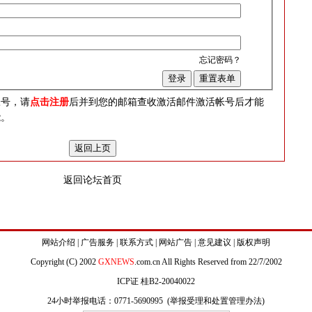
忘记密码？
？
帐号，请
点击注册
后并到您的邮箱查收激活邮件激活帐号后才能
能。
返回论坛首页
网站介绍
|
广告服务
|
联系方式
|
网站广告
|
意见建议
|
版权声明
Copyright (C) 2002
GXNEWS
.com.cn All Rights Reserved from 22/7/2002
ICP证 桂B2-20040022
24小时举报电话：0771-5690995 (
举报受理和处置管理办法
)