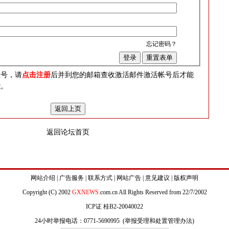
忘记密码？
？
帐号，请
点击注册
后并到您的邮箱查收激活邮件激活帐号后才能
能。
返回论坛首页
网站介绍
|
广告服务
|
联系方式
|
网站广告
|
意见建议
|
版权声明
Copyright (C) 2002
GXNEWS
.com.cn All Rights Reserved from 22/7/2002
ICP证 桂B2-20040022
24小时举报电话：0771-5690995 (
举报受理和处置管理办法
)