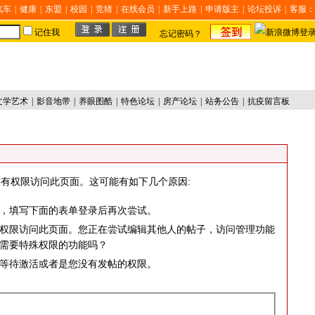
汽车
|
健康
|
东盟
|
校园
|
竞猜
|
在线会员
|
新手上路
|
申请版主
|
论坛投诉
|
客服：
记住我
忘记密码？
文学艺术
|
影音地带
|
养眼图酷
|
特色论坛
|
房产论坛
|
站务公告
|
抗疫留言板
有权限访问此页面。这可能有如下几个原因:
，填写下面的表单登录后再次尝试。
权限访问此页面。您正在尝试编辑其他人的帖子，访问管理功能
需要特殊权限的功能吗？
等待激活或者是您没有发帖的权限。