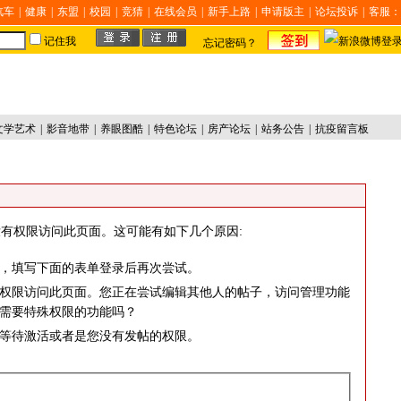
汽车
|
健康
|
东盟
|
校园
|
竞猜
|
在线会员
|
新手上路
|
申请版主
|
论坛投诉
|
客服：
记住我
忘记密码？
文学艺术
|
影音地带
|
养眼图酷
|
特色论坛
|
房产论坛
|
站务公告
|
抗疫留言板
有权限访问此页面。这可能有如下几个原因:
，填写下面的表单登录后再次尝试。
权限访问此页面。您正在尝试编辑其他人的帖子，访问管理功能
需要特殊权限的功能吗？
等待激活或者是您没有发帖的权限。