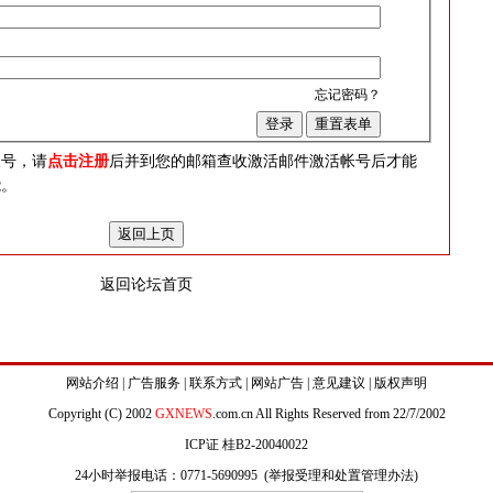
忘记密码？
？
帐号，请
点击注册
后并到您的邮箱查收激活邮件激活帐号后才能
能。
返回论坛首页
网站介绍
|
广告服务
|
联系方式
|
网站广告
|
意见建议
|
版权声明
Copyright (C) 2002
GXNEWS
.com.cn All Rights Reserved from 22/7/2002
ICP证 桂B2-20040022
24小时举报电话：0771-5690995 (
举报受理和处置管理办法
)