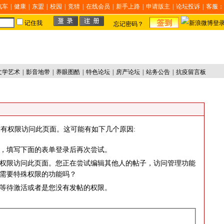
汽车
|
健康
|
东盟
|
校园
|
竞猜
|
在线会员
|
新手上路
|
申请版主
|
论坛投诉
|
客服：
记住我
忘记密码？
文学艺术
|
影音地带
|
养眼图酷
|
特色论坛
|
房产论坛
|
站务公告
|
抗疫留言板
有权限访问此页面。这可能有如下几个原因:
，填写下面的表单登录后再次尝试。
权限访问此页面。您正在尝试编辑其他人的帖子，访问管理功能
需要特殊权限的功能吗？
等待激活或者是您没有发帖的权限。