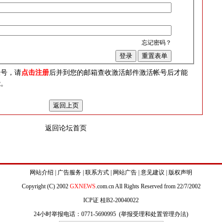
忘记密码？
？
帐号，请
点击注册
后并到您的邮箱查收激活邮件激活帐号后才能
能。
返回论坛首页
网站介绍
|
广告服务
|
联系方式
|
网站广告
|
意见建议
|
版权声明
Copyright (C) 2002
GXNEWS
.com.cn All Rights Reserved from 22/7/2002
ICP证 桂B2-20040022
24小时举报电话：0771-5690995 (
举报受理和处置管理办法
)