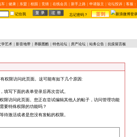
汽车
|
健康
|
东盟
|
校园
|
竞猜
|
在线会员
|
新手上路
|
申请版主
|
论坛投诉
|
客服：
记住我
忘记密码？
文学艺术
|
影音地带
|
养眼图酷
|
特色论坛
|
房产论坛
|
站务公告
|
抗疫留言板
有权限访问此页面。这可能有如下几个原因:
，填写下面的表单登录后再次尝试。
权限访问此页面。您正在尝试编辑其他人的帖子，访问管理功能
需要特殊权限的功能吗？
等待激活或者是您没有发帖的权限。