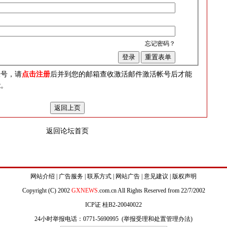
忘记密码？
？
帐号，请
点击注册
后并到您的邮箱查收激活邮件激活帐号后才能
能。
返回论坛首页
网站介绍
|
广告服务
|
联系方式
|
网站广告
|
意见建议
|
版权声明
Copyright (C) 2002
GXNEWS
.com.cn All Rights Reserved from 22/7/2002
ICP证 桂B2-20040022
24小时举报电话：0771-5690995 (
举报受理和处置管理办法
)