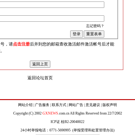
忘记密码？
？
帐号，请
点击注册
后并到您的邮箱查收激活邮件激活帐号后才能
能。
返回论坛首页
网站介绍
|
广告服务
|
联系方式
|
网站广告
|
意见建议
|
版权声明
Copyright (C) 2002
GXNEWS
.com.cn All Rights Reserved from 22/7/2002
ICP证 桂B2-20040022
24小时举报电话：0771-5690995 (
举报受理和处置管理办法
)