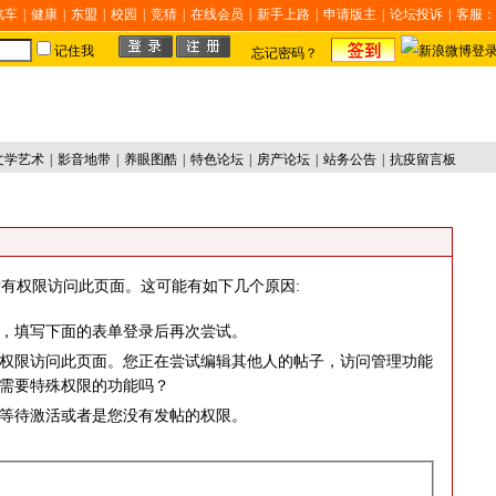
汽车
|
健康
|
东盟
|
校园
|
竞猜
|
在线会员
|
新手上路
|
申请版主
|
论坛投诉
|
客服：
记住我
忘记密码？
文学艺术
|
影音地带
|
养眼图酷
|
特色论坛
|
房产论坛
|
站务公告
|
抗疫留言板
有权限访问此页面。这可能有如下几个原因:
，填写下面的表单登录后再次尝试。
权限访问此页面。您正在尝试编辑其他人的帖子，访问管理功能
需要特殊权限的功能吗？
等待激活或者是您没有发帖的权限。